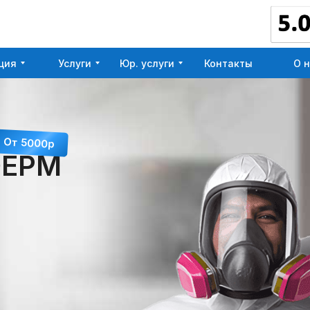
ция
Услуги
Юр. услуги
Контакты
О 
ция
Услуги
Юр. услуги
Контакты
О 
От 5000р
ФЕРМ