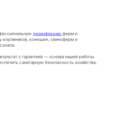
офессиональную
дезинфекцию
ферм и
 коровников, конюшен, свиноферм и
сонала.
зультат с гарантией — основа нашей работы.
еспечить санитарную безопасность хозяйства,