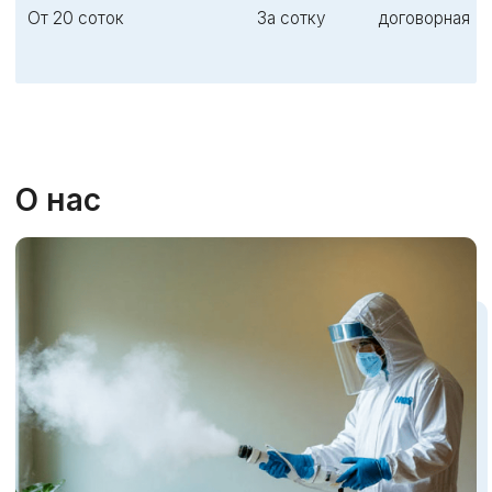
СКИДКА 15%
НА ВСЕ УСЛУГИ
ЗАФИКСИРУЙТЕ СКИДКУ
15%, ЗАПОЛНИВ ФОРМУ
Это бесплатно и ни к чему вас
не обязывает
+7
Я согласен (сна) с пользовательским
соглашением и политикой конфиденциальности
Получить консультацию