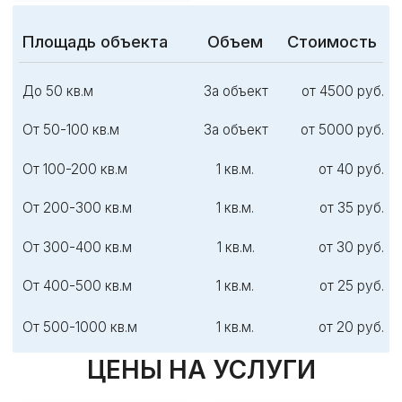
«
Росгорсэс
» —
СЭС-служба
, которая
профессионально проводит обработку
деревьев от короеда на вашем участке в
Санкт-Петербурге. Современные методы
дезинсекции
гарантируют здоровье растений
и надежный результат.
Все услуги предоставляются с гарантией и по
доступной цене. Вызвав специалистов
«
Росгорсэс
», вы надежно защитите деревья и
обеспечите эффективное уничтожение жука-
короеда.
КАК МЫ РАБОТАЕМ
2
1
КОНСУЛЬТАЦИЯ
ЗВОНОК
Специалист