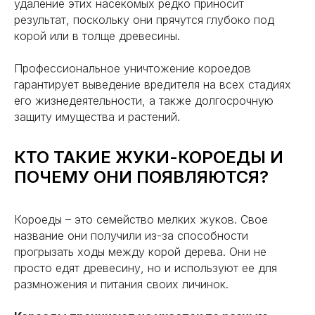
удаление этих насекомых редко приносит
результат, поскольку они прячутся глубоко под
корой или в толще древесины.
Профессиональное уничтожение короедов
гарантирует выведение вредителя на всех стадиях
его жизнедеятельности, а также долгосрочную
НАШИ АКЦИИ
защиту имущества и растений.
20
10
КТО ТАКИЕ ЖУКИ-КОРОЕДЫ И
%
%
ПОЧЕМУ ОНИ ПОЯВЛЯЮТСЯ?
Квартирам
Пенсионерам
Закажите обработку с соседями и
Скидка 10% на все услуги для
Короеды – это семейство мелких жуков. Свое
получите скидку 20% для вашего
пенсионеров при предъявлении
дома.
пенсионного удостоверения.
название они получили из-за способности
прогрызать ходы между корой дерева. Они не
просто едят древесину, но и используют ее для
Получить скидку
Получить скидку
размножения и питания своих личинок.