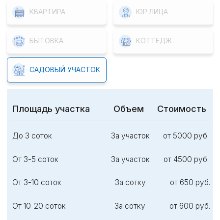
Позвоните нам или
проконсультирует вас,
оставьте заявку на
как подготовить объект
сайте
и предложит решение
проблемы
3
4
ВЫПОЛНЕНИЕ
ГАРАНТИЯ
РАБОТ
После обработки —
Мастер приедет в срок,
консультация
составит договор и
специалиста по
проведет все
профилактике и
необходимые
гарантия до 1 года
мероприятия
СПЕЦИАЛЬНОЕ ПРЕДЛОЖЕНИЕ: