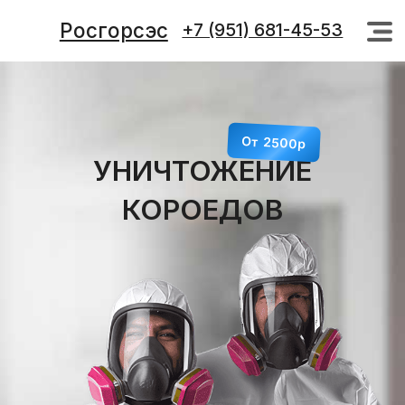
Росгорсэс
+7 (951) 681-45-53
+7 (951) 681-45-53
От 2500р
УНИЧТОЖЕНИЕ
КОРОЕДОВ
КОНСУЛЬТАЦИЯ БЕСПЛАТНО
+7