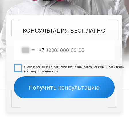
Я согласен (сна) с пользовательским соглашением и политикой
конфиденциальности
Получить консультацию
НАШИ ПРЕИМУЩЕСТВА
Безопасные для всех
препараты
Прошли сертификацию и проверку
качества
Выезжаем в течение
2 часов
Приедем вовремя и решим проблему на
месте
Все происходит
конфиденциально