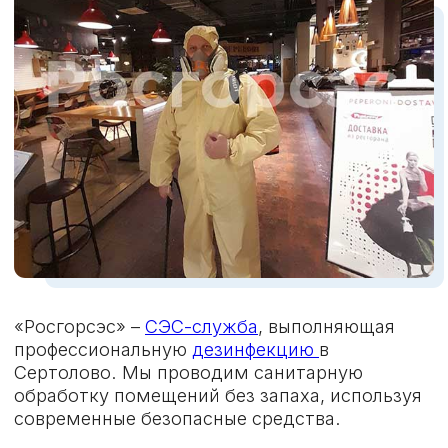
КОНСУЛЬТАЦИЯ
ЗВОНОК
Специалист
Позвоните нам или
проконсультирует вас,
оставьте заявку на
как подготовить объект
сайте
и предложит решение
проблемы
3
4
ВЫПОЛНЕНИЕ
ГАРАНТИЯ
РАБОТ
После обработки —
Мастер приедет в срок,
консультация
составит договор и
специалиста по
проведет все
профилактике и
необходимые
гарантия до 1 года
мероприятия