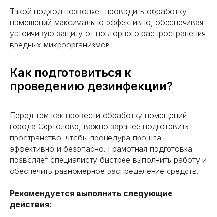
Лицензия:
Такой подход позволяет проводить обработку
16.11.08.003.Л.000040.03.25 (ЕРУЛ
№ Л064-00111-16/01969069)
помещений максимально эффективно, обеспечивая
устойчивую защиту от повторного распространения
+7 (951) 681-45-53
вредных микроорганизмов.
Ежедневно с 8:00 до 22:00
rosgorses@ya.ru
Как подготовиться к
проведению дезинфекции?
Дезинсекция
Перед тем как провести обработку помещений
Клопы
города Сертолово, важно заранее подготовить
Тараканы
пространство, чтобы процедура прошла
эффективно и безопасно. Грамотная подготовка
Муравьи
позволяет специалисту быстрее выполнить работу и
Чешуйницы
обеспечить равномерное распределение средств.
Кожееды
Рекомендуется выполнить следующие
Короеды
действия:
Моль