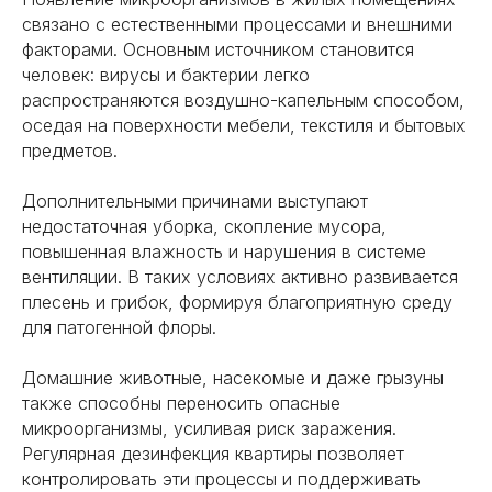
ОТЗЫВЫ ОТ НАШИХ КЛИЕНТОВ
связано с естественными процессами и внешними
факторами. Основным источником становится
человек: вирусы и бактерии легко
Все отзывы
распространяются воздушно-капельным способом,
оседая на поверхности мебели, текстиля и бытовых
предметов.
Дополнительными причинами выступают
недостаточная уборка, скопление мусора,
повышенная влажность и нарушения в системе
вентиляции. В таких условиях активно развивается
плесень и грибок, формируя благоприятную среду
для патогенной флоры.
Домашние животные, насекомые и даже грызуны
также способны переносить опасные
микроорганизмы, усиливая риск заражения.
НАША КОМПАНИЯ В СМИ
Регулярная дезинфекция квартиры позволяет
контролировать эти процессы и поддерживать