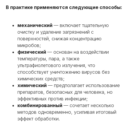
Кингисепп
Ломоносов
В практике применяются следующие способы:
Волхов
Петергоф
Луга
Колпино
механический
— включает тщательную
Сланцы
Тихвин
очистку и удаление загрязнений с
Мурино
поверхностей, снижая концентрацию
Кудрово
микробов;
физический
— основан на воздействии
температуры, пара, а также
ультрафиолетового излучения, что
способствует уничтожению вирусов без
химических средств;
Росгорсэс
химический
— предполагает использование
препаратов, безопасных для человека, но
Адрес:
эффективных против инфекции;
г. Сертолово, ул. Центральная, д. 8, корп. 3
комбинированный
— сочетает несколько
методов одновременно, усиливая итоговый
Реквизиты:
эффект обработки.
ИП Фирсов Дмитрий Андреевич
ИНН: 165813084776
ОГРНИП: 321169000024406