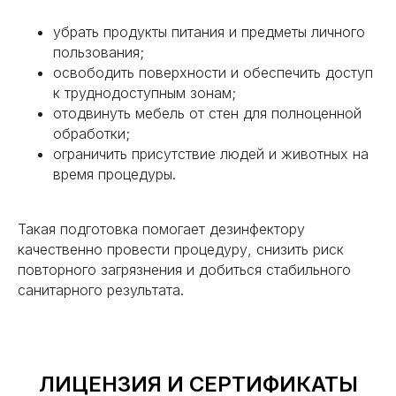
Вши
убрать продукты питания и предметы личного
пользования;
Мухи
освободить поверхности и обеспечить доступ
Блохи
к труднодоступным зонам;
отодвинуть мебель от стен для полноценной
Дезинфекция
обработки;
Дез. после смерти
ограничить присутствие людей и животных на
Плесень и грибок
время процедуры.
Дератизация
Такая подготовка помогает дезинфектору
Крысы
качественно провести процедуру, снизить риск
Мыши
повторного загрязнения и добиться стабильного
санитарного результата.
О нас
Контакты
Цены
ЛИЦЕНЗИЯ И СЕРТИФИКАТЫ
Перезвоните мне