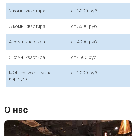
2 комн. квартира
от 3000 руб.
«Росгорсэс» –
СЭС-служба
, выполняющая
профессиональную
дезинфекцию
в
Сертолово. Мы проводим санитарную
3 комн. квартира
от 3500 руб.
обработку помещений без запаха, используя
современные безопасные средства.
4 комн. квартира
от 4000 руб.
Точная работа, соблюдение норм и результат
с гарантией – наши главные преимущества.
Услуги доступны по разумной цене. Чтобы
5 комн. квартира
от 4500 руб.
обеспечить чистоту и безопасность в вашей
квартире, многоквартирном доме или
подвале, достаточно вызвать службу
«Росгорсэс» и доверить задачу
МОП санузел, кухня,
от 2000 руб.
специалистам.
коридор
КАК МЫ РАБОТАЕМ
2
1