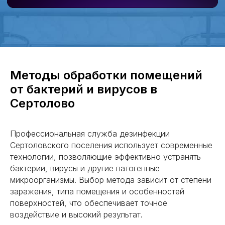
Я согласен (сна) с пользовательским
соглашением и политикой конфиденциальности
Получить консультацию
Методы обработки помещений
от бактерий и вирусов в
Сертолово
РАБОТАЕМ ПО ВСЕЙ
ЛЕНОБЛАСТИ
Профессиональная служба дезинфекции
Сертоловского поселения использует современные
Выборг
Тосно
технологии, позволяющие эффективно устранять
Гатчина
Кировск
бактерии, вирусы и другие патогенные
Всеволожск
Коммунар
микроорганизмы. Выбор метода зависит от степени
Сертолово
Отрадное
заражения, типа помещения и особенностей
поверхностей, что обеспечивает точное
Сосновый
Никольское
воздействие и высокий результат.
Бор
Кириши
Пушкин