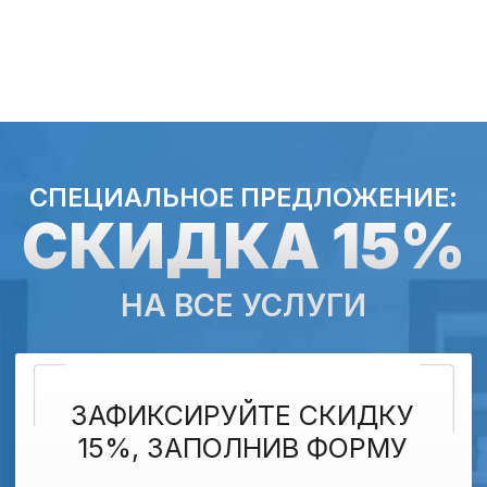
НАШИ АКЦИИ
20
10
%
%
Квартирам
Пенсионерам
Закажите обработку с соседями и
Скидка 10% на все услуги для
получите скидку 20% для вашего
пенсионеров при предъявлении
дома.
пенсионного удостоверения.
Получить скидку
Получить скидку