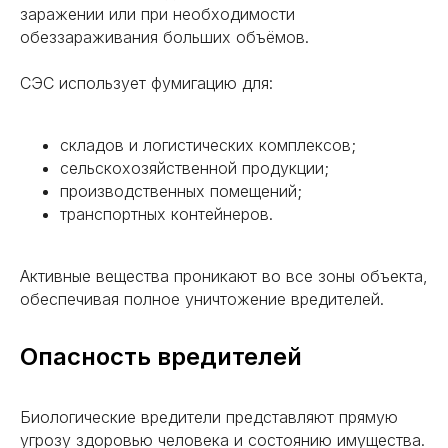
заражении или при необходимости
обеззараживания больших объёмов.
СЭС использует фумигацию для:
складов и логистических комплексов;
сельскохозяйственной продукции;
РАБОТАЕМ ПО СПБ И
производственных помещений;
ВСЕЙ ЛЕНОБЛАСТИ
транспортных контейнеров.
Выборг
Тосно
Активные вещества проникают во все зоны объекта,
Гатчина
Кировск
обеспечивая полное уничтожение вредителей.
Всеволожск
Коммунар
Сертолово
Отрадное
Опасность вредителей
Сосновый
Никольское
Бор
Кириши
Приморск
Кингисепп
Мурино
Биологические вредители представляют прямую
Волхов
Горелово
угрозу здоровью человека и состоянию имущества.