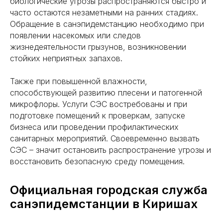
биологические угрозы распространяются быстро и
Дезинфекция
часто остаются незаметными на ранних стадиях.
Обращение в санэпидемстанцию необходимо при
Дез. после смерти
появлении насекомых или следов
Плесень и грибок
жизнедеятельности грызунов, возникновении
стойких неприятных запахов.
Дератизация
Крысы
Также при повышенной влажности,
Мыши
способствующей развитию плесени и патогенной
микрофлоры. Услуги СЭС востребованы и при
О нас
подготовке помещений к проверкам, запуске
Контакты
бизнеса или проведении профилактических
Цены
санитарных мероприятий. Своевременно вызвать
СЭС – значит остановить распространение угрозы и
Перезвоните мне
восстановить безопасную среду помещения.
Официальная городская служба
санэпидемстанции в Киришах
Политика конфиденциальности