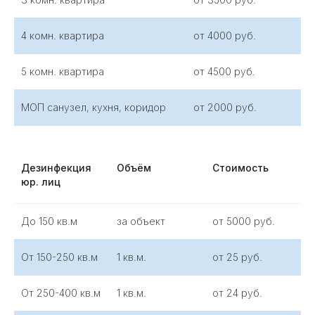
4 комн. квартира
от 4000 руб.
5 комн. квартира
от 4500 руб.
МОП санузел, кухня, коридор
от 2000 руб.
Дезинфекция
Объём
Стоимость
юр. лиц
До 150 кв.м
за объект
от 5000 руб.
ПРЕИМУЩЕСТВА РАБОТЫ С
САНЭПИДЕМСТАНЦИЕЙ
От 150-250 кв.м
1 кв.м.
от 25 руб.
Безопасные для всех
препараты
От 250-400 кв.м
1 кв.м.
от 24 руб.
Прошли сертификацию и проверку
качества