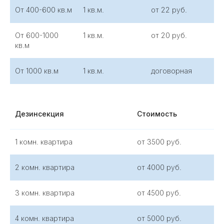
От 400-600 кв.м
1 кв.м.
от 22 руб.
Выезжаем в течение
2 часов
От 600-1000
1 кв.м.
от 20 руб.
Приедем вовремя и решим проблему на
месте
кв.м
Все происходит
конфиденциально
От 1000 кв.м
1 кв.м.
договорная
Гарантируем полную анонимность
Официальная
гарантия
Дезинсекция
Стоимость
Работаем по договору с гарантией результата
Доступная
1 комн. квартира
от 3500 руб.
цена
Честные цены при высоком качестве услуг
2 комн. квартира
от 4000 руб.
3 комн. квартира
от 4500 руб.
4 комн. квартира
от 5000 руб.