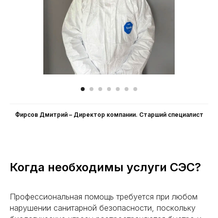
rosgorses@ya.ru
Дезинсекция
Клопы
Тараканы
Муравьи
Чешуйницы
Фирсов Дмитрий – Директор компании. Cтарший специалист
Кожееды
Короеды
Моль
Когда необходимы услуги СЭС?
Вши
Мухи
Профессиональная помощь требуется при любом
нарушении санитарной безопасности, поскольку
Блохи