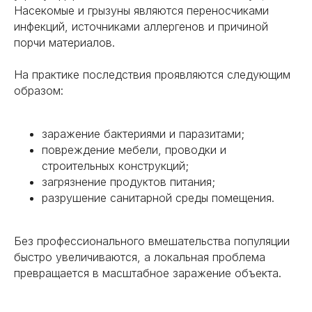
Насекомые и грызуны являются переносчиками
Луга
Кудрово
инфекций, источниками аллергенов и причиной
Сланцы
Парголово
порчи материалов.
Пушкин
Приозерск
Ломоносов
Подпорожье
На практике последствия проявляются следующим
Петергоф
Девяткино
образом:
Колпино
Красное Село
Тихвин
Кронштадт
заражение бактериями и паразитами;
повреждение мебели, проводки и
Адмиралтейский район
строительных конструкций;
Красногвардейский
загрязнение продуктов питания;
район
разрушение санитарной среды помещения.
Василеостровский
район
Без профессионального вмешательства популяции
Калининский район
Курортный район
быстро увеличиваются, а локальная проблема
Центральный район
Московский район
превращается в масштабное заражение объекта.
Невский район
Петроградский