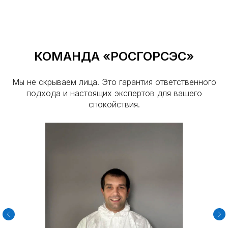
район
Фрунзенский район
КОМАНДА «РОСГОРСЭС»
Мы не скрываем лица. Это гарантия ответственного
Росгорсэс
подхода и настоящих экспертов для вашего
спокойствия.
Адрес:
г. Кириши, пр. Ленина, д. 15
Реквизиты:
ИП Фирсов Дмитрий Андреевич
ИНН: 165813084776
ОГРНИП: 321169000024406
Лицензия:
16.11.08.003.Л.000040.03.25 (ЕРУЛ
№ Л064-00111-16/01969069)
+7 (951) 681-45-53
Ежедневно с 8:00 до 22:00