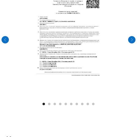
Дезинфекция
Дез. после смерти
Плесень и грибок
Дератизация
Крысы
Мыши
О нас
Контакты
Цены
Перезвоните мне
Политика конфиденциальности