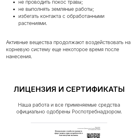
не проводить покос травы;
rosgorses@ya.ru
не выполнять земляные работы;
избегать контакта с обработанными
растениями.
Дезинсекция
Активные вещества продолжают воздействовать на
Клопы
корневую систему еще некоторое время после
Тараканы
нанесения.
Муравьи
Чешуйницы
Кожееды
ЛИЦЕНЗИЯ И СЕРТИФИКАТЫ
Короеды
Моль
Наша работа и все применяемые средства
официально одобрены Роспотребнадзором.
Вши
Мухи
Блохи