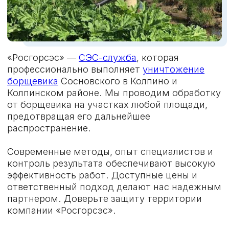
ВЫПОЛНЕНИЕ
ГАРАНТИЯ
РАБОТ
После обработки —
Мастер приедет в срок,
консультация
составит договор и
специалиста по
проведет все
профилактике и
необходимые
гарантия до 1 года
мероприятия
СПЕЦИАЛЬНОЕ ПРЕДЛОЖЕНИЕ:
СКИДКА 15%
НА ВСЕ УСЛУГИ
ЗАФИКСИРУЙТЕ СКИДКУ