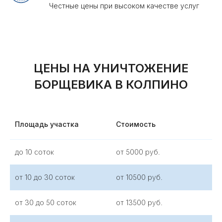
О нас
Площадь участка
Стоимость
до 10 соток
от 5000 руб.
«Росгорсэс» —
СЭС-служба
, которая
профессионально выполняет
уничтожение
от 10 до 30 соток
от 10500 руб.
борщевика
Сосновского в Колпино и
Колпинском районе. Мы проводим обработку
от борщевика на участках любой площади,
от 30 до 50 соток
от 13500 руб.
предотвращая его дальнейшее
распространение.