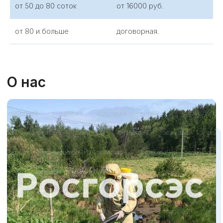
от 50 до 80 соток
от 16000 руб.
Современные методы, опыт специалистов и
контроль результата обеспечивают высокую
эффективность работ. Доступные цены и
от 80 и больше
договорная.
ответственный подход делают нас надежным
партнером. Доверьте защиту территории
компании «Росгорсэс».
КАК МЫ РАБОТАЕМ
2
1
КОНСУЛЬТАЦИЯ
ЗВОНОК
Специалист
Позвоните нам или
проконсультирует вас,
оставьте заявку на
как подготовить объект
сайте
и предложит решение
проблемы
3
4