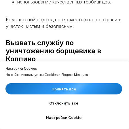
использование качественных гербицидов.
Комплексный подход позволяет надолго сохранить
участок чистым и безопасным.
Вызвать службу по
уничтожению борщевика в
Колпино
Настройка Cookies
На сайте используется Cookies и Яндекс Метрика.
Компания «Росгорсэс» оказывает
профессиональные услуги по борьбе с опасными
Принять все
сорными растениями на частных, коммерческих и
муниципальных участках.
Отклонить все
Мы выполняем уничтожение борщевика в Колпино и
Колпинском районе, используем современные и
Настройки Cookie
безопасные для окружающей среды подходы и