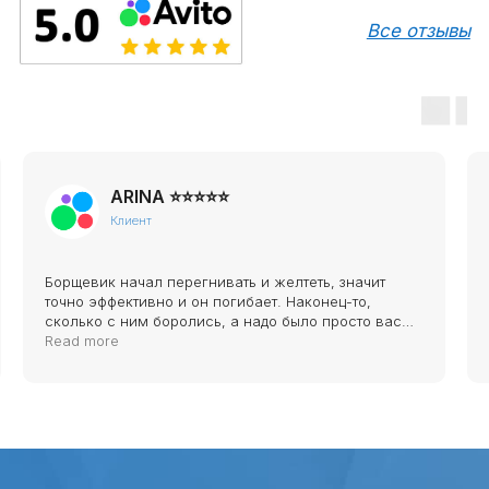
ОТВЕТЫ НА ВОПРОСЫ
ARINA ⭐⭐⭐⭐⭐
Клиент
Борщевик начал перегнивать и желтеть, значит
точно эффективно и он погибает. Наконец-то,
сколько с ним боролись, а надо было просто вас
найти и все, проблемы нет! Мы очень рады!!
Read more