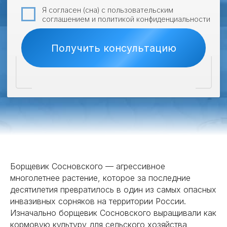
НАШИ АКЦИИ
20
10
%
%
Квартирам
Пенсионерам
Борщевик Сосновского — агрессивное
Закажите обработку с соседями и
Скидка 10% на все услуги для
многолетнее растение, которое за последние
получите скидку 20% для вашего
пенсионеров при предъявлении
десятилетия превратилось в один из самых опасных
дома.
пенсионного удостоверения.
инвазивных сорняков на территории России.
Изначально борщевик Сосновского выращивали как
Получить скидку
Получить скидку
кормовую культуру для сельского хозяйства,