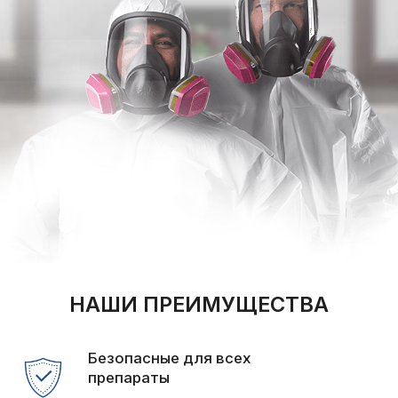
НАШИ ПРЕИМУЩЕСТВА
Безопасные для всех
препараты
Прошли сертификацию и проверку
качества
Выезжаем в течение
2 часов
Приедем вовремя и решим проблему на
месте
Все происходит
конфиденциально
Гарантируем полную анонимность
Официальная
гарантия
Работаем по договору с гарантией результата