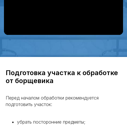
Получить консультацию
РАЙОНЫ
ОКАЗАНИЯ УСЛУГ
Выборг
Тосно
Подготовка участка к обработке
Гатчина
Кировск
от борщевика
Всеволожск
Коммунар
Сертолово
Отрадное
Перед началом обработки рекомендуется
Сосновый
Никольское
подготовить участок:
Бор
Кириши
Пушкин
Кингисепп
Ломоносов
Волхов
Петергоф
убрать посторонние предметы;