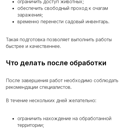
Луга
Колпино
ограничить доступ животных;
Сланцы
Тихвин
обеспечить свободный проход к очагам
заражения;
временно перенести садовый инвентарь.
Такая подготовка позволяет выполнить работы
быстрее и качественнее.
Росгорсэс
Что делать после обработки
Адрес:
г. Колпино, ул. Веры Слуцкой, д. 38
После завершения работ необходимо соблюдать
Реквизиты:
рекомендации специалистов.
ИП Фирсов Дмитрий Андреевич
ИНН: 165813084776
ОГРНИП: 321169000024406
В течение нескольких дней желательно:
Лицензия:
16.11.08.003.Л.000040.03.25 (ЕРУЛ
№ Л064-00111-16/01969069)
ограничить нахождение на обработанной
+7 (951) 681-45-53
территории;
Ежедневно с 8:00 до 22:00