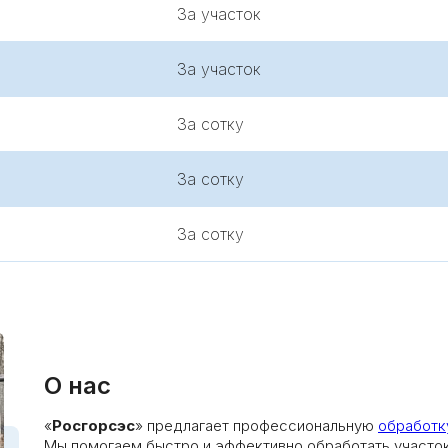
За участок
За участок
За сотку
За сотку
За сотку
О нас
«
Росгорсэс
» предлагает профессиональную
обработк
Мы помогаем быстро и эффективно обработать участок