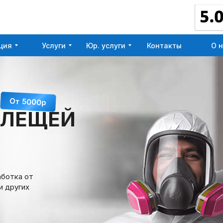
ция
Услуги
Юр. услуги
Контакты
О 
ция
Услуги
Юр. услуги
Контакты
О 
От 5000р
КЛЕЩЕЙ
аботка от
и других