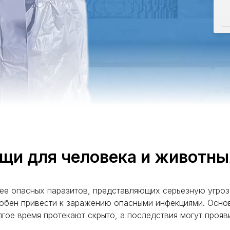
щи для человека и животны
лее опасных паразитов, представляющих серьезную угр
обен привести к заражению опасными инфекциями. Осно
лгое время протекают скрыто, а последствия могут прояв