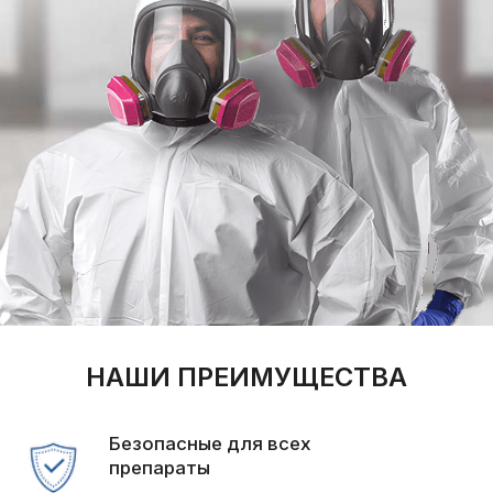
НАШИ ПРЕИМУЩЕСТВА
Безопасные для всех
препараты
Прошли сертификацию и проверку
качества
Выезжаем в течение
2 часов
Приедем вовремя и решим проблему на
месте
Все происходит
конфиденциально
Гарантируем полную анонимность
Официальная
гарантия
Работаем по договору с гарантией результата