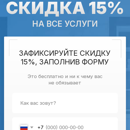
НАШИ АКЦИИ
20
10
%
%
Квартирам
Пенсионерам
Закажите обработку с соседями и
Скидка 10% на все услуги для
получите скидку 20% для вашего
пенсионеров при предъявлении
дома.
пенсионного удостоверения.
Получить скидку
Получить скидку