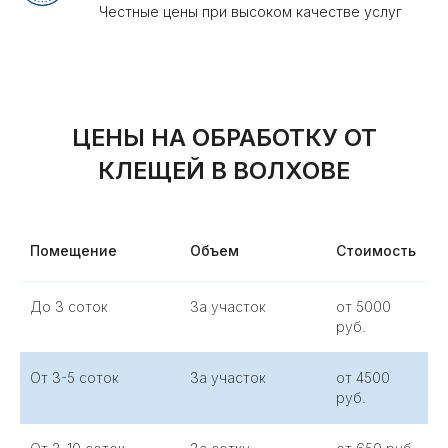
О нас
Помещение
Объем
Стоимость
До 3 соток
За участок
от 5000
руб.
«
Росгорсэс
» предлагает профессиональную
От 3-5 соток
За участок
от 4500
обработку от клещей
в Волхове и в
руб.
Волховском районе. Мы помогаем быстро и
эффективно обработать участок, защищая
людей и животных от опасных паразитов.