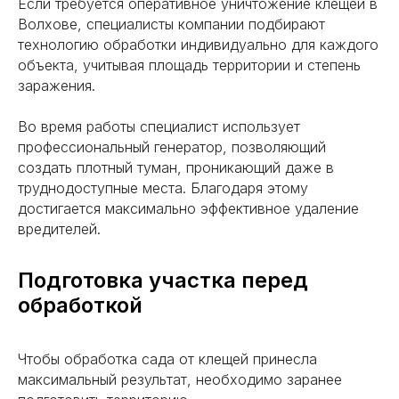
Если требуется оперативное уничтожение клещей в
Волхове, специалисты компании подбирают
Выборг
Тосно
технологию обработки индивидуально для каждого
объекта, учитывая площадь территории и степень
Гатчина
Кировск
заражения.
Всеволожск
Коммунар
Сертолово
Отрадное
Во время работы специалист использует
Сосновый
Никольское
профессиональный генератор, позволяющий
Бор
Кириши
Пушкин
создать плотный туман, проникающий даже в
Кингисепп
Ломоносов
труднодоступные места. Благодаря этому
Волхов
Петергоф
достигается максимально эффективное удаление
Луга
Колпино
вредителей.
Сланцы
Тихвин
Подготовка участка перед
обработкой
Чтобы обработка сада от клещей принесла
максимальный результат, необходимо заранее
Росгорсэс