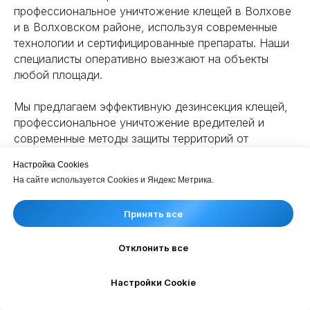
профессиональное уничтожение клещей в Волхове
и в Волховском районе, используя современные
технологии и сертифицированные препараты. Наши
специалисты оперативно выезжают на объекты
любой площади.
Мы предлагаем эффективную дезинсекция клещей,
профессиональное уничтожение вредителей и
современные методы защиты территорий от
опасных паразитов.
Настройка Cookies
На сайте используется Cookies и Яндекс Метрика.
Специалисты обеспечивают надежную защиту
участка от опасных вредителей. Если требуется
Принять все
быстро травить клещей, провести
профессиональное устранение очагов заражения и
Отклонить все
полностью обработать от клещей приусадебный
участок, обращайтесь в компанию «Росгорсэс».
Настройки Cookie