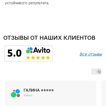
устойчивого результата.
⭐
СТЕПАН ⭐⭐⭐⭐⭐
Клиент