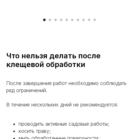
О нас
Контакты
Цены
Перезвоните мне
Что нельзя делать после
клещевой обработки
Политика конфиденциальности
После завершения работ необходимо соблюдать
Все права защищены. 2025.
ряд ограничений.
В течение нескольких дней не рекомендуется:
проводить активные садовые работы;
косить траву;
мыть обработанные поверхности;