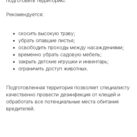
подготовить территорию.
Адрес:
Санкт-Петербург, 17-я линия В.О. д.66
Рекомендуется:
офис 2-20-01 «Бизнес центр Вымпел»
Реквизиты:
скосить высокую траву;
ИП Фирсов Дмитрий Андреевич
ИНН: 165813084776
убрать опавшие листья;
ОГРНИП: 321169000024406
освободить проходы между насаждениями;
Лицензия:
16.11.08.003.Л.000040.03.25 (ЕРУЛ
временно убрать садовую мебель;
№ Л064-00111-16/01969069)
закрыть детские игрушки и инвентарь;
ограничить доступ животных.
+7 (951) 681-45-53
Ежедневно с 8:00 до 22:00
rosgorses@ya.ru
Подготовленная территория позволяет специалисту
качественно провести дезинфекция от клещей и
обработать все потенциальные места обитания
вредителей.
Дезинсекция
Клопы
Тараканы