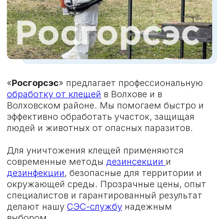
ВЫПОЛНЕНИЕ
ГАРАНТИЯ
РАБОТ
После обработки —
Мастер приедет в срок,
консультация
составит договор и
специалиста по
проведет все
профилактике и
необходимые
гарантия до 1 года
мероприятия
СПЕЦИАЛЬНОЕ ПРЕДЛОЖЕНИЕ:
СКИДКА 15%
НА ВСЕ УСЛУГИ