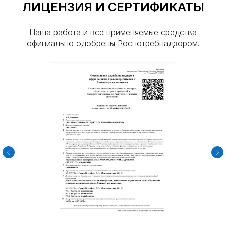
ЛИЦЕНЗИЯ И СЕРТИФИКАТЫ
Муравьи
Чешуйницы
Наша работа и все применяемые средства
Кожееды
официально одобрены Роспотребнадзором.
Короеды
Моль
Вши
Мухи
Блохи
Дезинфекция
Дез. после смерти
Плесень и грибок
Дератизация
Крысы
Мыши